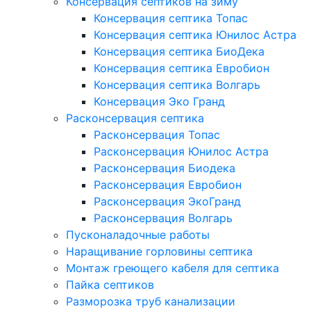
Консервация септиков на зиму
Консервация септика Топас
Консервация септика Юнилос Астра
Консервация септика БиоДека
Консервация септика Евробион
Консервация септика Волгарь
Консервация Эко Гранд
Расконсервация септика
Расконсервация Топас
Расконсервация Юнилос Астра
Расконсервация Биодека
Расконсервация Евробион
Расконсервация ЭкоГранд
Расконсервация Волгарь
Пусконаладочные работы
Наращивание горловины септика
Монтаж греющего кабеля для септика
Пайка септиков
Разморозка труб канализации