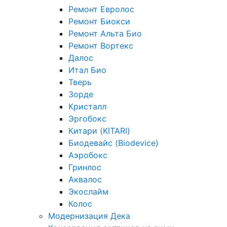
Ремонт Евролос
Ремонт Биокси
Ремонт Альта Био
Ремонт Вортекс
Далос
Итал Био
Тверь
Зорде
Кристалл
Эргобокс
Китари (KITARI)
Биодевайс (Biodevice)
Аэробокс
Гринлос
Аквалос
Экослайм
Колос
Модернизация Дека