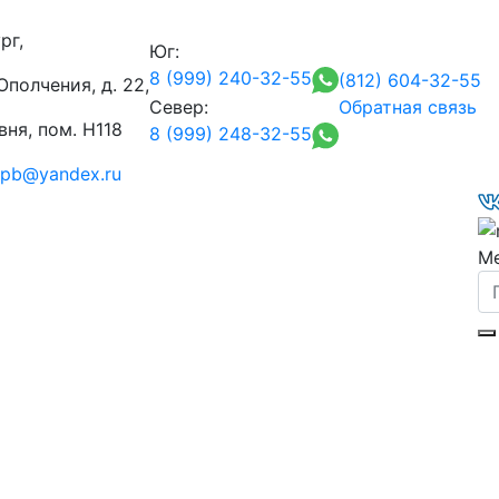
рг,
Юг:
8 (999) 240-32-55
(812) 604-32-55
полчения, д. 22,
Север:
Обратная связь
ня, пом. Н118
8 (999) 248-32-55
-spb@yandex.ru
М