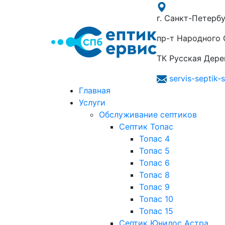
г. Санкт-Петербу
пр-т Народного О
ТК Русская Дерев
servis-septik
Главная
Услуги
Обслуживание септиков
Септик Топас
Топас 4
Топас 5
Топас 6
Топас 8
Топас 9
Топас 10
Топас 15
Септик Юнилос Астра