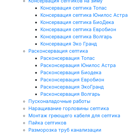
Консервация септиков на зиму
Консервация септика Топас
Консервация септика Юнилос Астра
Консервация септика БиоДека
Консервация септика Евробион
Консервация септика Волгарь
Консервация Эко Гранд
Расконсервация септика
Расконсервация Топас
Расконсервация Юнилос Астра
Расконсервация Биодека
Расконсервация Евробион
Расконсервация ЭкоГранд
Расконсервация Волгарь
Пусконаладочные работы
Наращивание горловины септика
Монтаж греющего кабеля для септика
Пайка септиков
Разморозка труб канализации