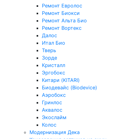
Ремонт Евролос
Ремонт Биокси
Ремонт Альта Био
Ремонт Вортекс
Далос
Итал Био
Тверь
Зорде
Кристалл
Эргобокс
Китари (KITARI)
Биодевайс (Biodevice)
Аэробокс
Гринлос
Аквалос
Экослайм
Колос
Модернизация Дека