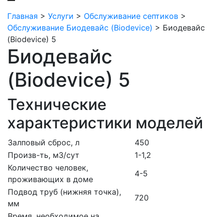
Главная
>
Услуги
>
Обслуживание септиков
>
Обслуживание Биодевайс (Biodevice)
>
Биодевайс
(Biodevice) 5
Биодевайс
(Biodevice) 5
Технические
характеристики моделей
Залповый сброс, л
450
Произв-ть, м3/сут
1-1,2
Количество человек,
4-5
проживающих в доме
Подвод труб (нижняя точка),
720
мм
Время, необходимое на