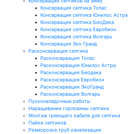
Консервация септиков на зиму
Консервация септика Топас
Консервация септика Юнилос Астра
Консервация септика БиоДека
Консервация септика Евробион
Консервация септика Волгарь
Консервация Эко Гранд
Расконсервация септика
Расконсервация Топас
Расконсервация Юнилос Астра
Расконсервация Биодека
Расконсервация Евробион
Расконсервация ЭкоГранд
Расконсервация Волгарь
Пусконаладочные работы
Наращивание горловины септика
Монтаж греющего кабеля для септика
Пайка септиков
Разморозка труб канализации