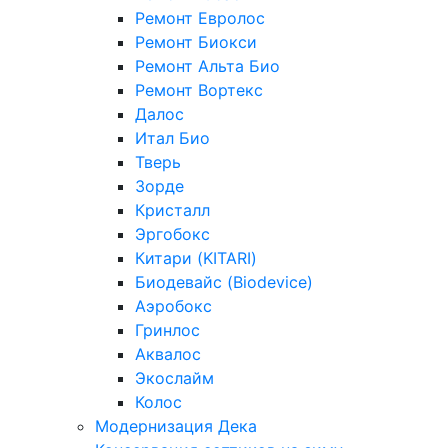
Ремонт Евролос
Ремонт Биокси
Ремонт Альта Био
Ремонт Вортекс
Далос
Итал Био
Тверь
Зорде
Кристалл
Эргобокс
Китари (KITARI)
Биодевайс (Biodevice)
Аэробокс
Гринлос
Аквалос
Экослайм
Колос
Модернизация Дека