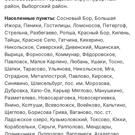
район, Выборгский район.
Населенные пункты:
Сосновый Бор, Большая
Ижора, Пеники, Гостилицы, Ломоносов, Петергоф,
Стрельна, Разбегаево, Ропша, Красный Бор, Кипень,
Тайцы, Красное Село, Гатчина, Кикерино,
Никольское, Сиверский, Дивенский, Мшинская,
Вырица, Форносово, Коммунар, Фёдоровское,
Павловск, Малое Карлино, Любань, Ушаки, Тосно,
Шапки, Тарасово, Ульянова, Никольское, Мга,
Отрадное, Металлострой, Павлово, Кировск,
Синявино, Шлисельбург, пос. им. Морозова,
Дубровка, Хапо-Ое, Карьер Мяглово, Манушкино,
Разметелево, Новосаратовка, Новосергиевка,
Янино, Колтуши, Всеволожск, Воейково, Кальтино,
Щеглово, Борисова Грива, Ваганово, пос. ст.
Ладожское озеро, Кузьмоловский, Токсово, Юкки,
Корабсельки, Сярьги, Рапполово, Мендсары,
Дранишники, Лупполово, Вартемеги, Агалатово,