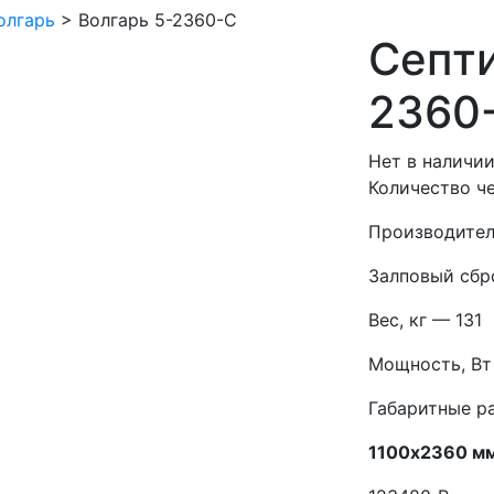
олгарь
>
Волгарь 5-2360-С
Септи
2360
Нет в наличи
Количество ч
Производител
Залповый сбр
Вес, кг — 131
Мощность, Вт
Габаритные р
1100х2360 м