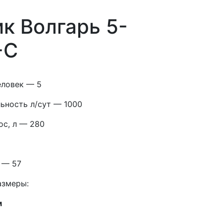
к Волгарь 5-
-С
и
еловек — 5
ьность л/сут — 1000
ос, л — 280
 — 57
азмеры:
м